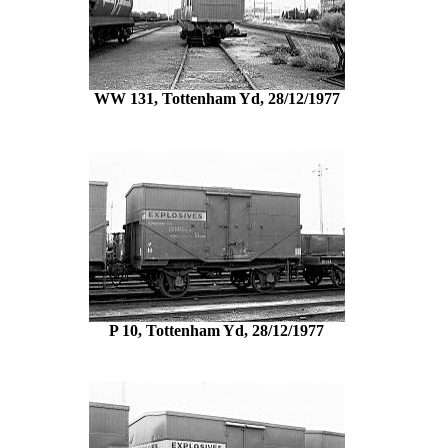
WW 131, Tottenham Yd, 28/12/1977
P 10, Tottenham Yd, 28/12/1977