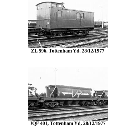
ZL 596, Tottenham Yd, 28/12/1977
JQF 401, Tottenham Yd, 28/12/1977